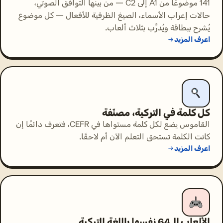
141 موضوعًا من A1 إلى C2 — من بينها التوافق الصوتي،
حالات إعراب الأسماء، الصيغ الظرفية للأفعال — كل موضوع
يُشرح ببطاقة ويُدرَّب بثلاث ألعاب.
اعرف المزيد
كل كلمة في التركية، مصنّفة
القاموس يضع لكل كلمة مستواها في CEFR، فتعرف دائمًا إن
كانت الكلمة تستحق التعلم الآن أم لاحقًا.
اعرف المزيد
الألعاب الـ64 نفسها باللغة التركية