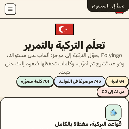
تخطَّ إلى المحتوى
Polyingo
القائمة
تعلّم التركية بالتمرير
Polyingo يحوّل التركية إلى موجز: ألعاب على مستواك،
وقواعد تُشرح ثم تُدرَّب، وكلمات تحفظها فتعود إليك حتى
تثبت.
64 لعبة
745 موضوعًا في القواعد
701 كلمة مصوّرة
من A1 إلى C2
قواعد التركية، مغطّاة بالكامل