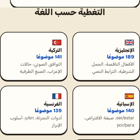
التغطية حسب اللغة
الإنجليزية
التركية
189 موضوعًا
141 موضوعًا
الأفعال الناقصة، الجمل
التوافق الصوتي، حالات
الشرطية، الترابط النصي
الإعراب، الصيغ الظرفية
الإسبانية
الفرنسية
140 موضوعًا
139 موضوعًا
ser/estar، صيغة الافتراض،
أدوات التجزئة، y/en، أسلوب
por/para
الإبراز