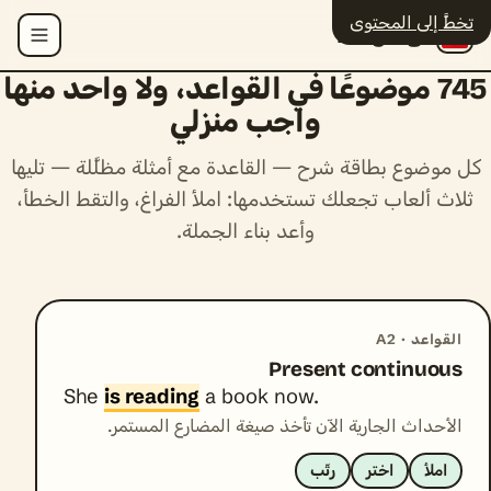
تخطَّ إلى المحتوى
Polyingo
القائمة
745 موضوعًا في القواعد، ولا واحد منها
واجب منزلي
كل موضوع بطاقة شرح — القاعدة مع أمثلة مظلَّلة — تليها
ثلاث ألعاب تجعلك تستخدمها: املأ الفراغ، والتقط الخطأ،
وأعد بناء الجملة.
القواعد · A2
Present continuous
She
is reading
a book now.
الأحداث الجارية الآن تأخذ صيغة المضارع المستمر.
املأ
اختر
رتّب