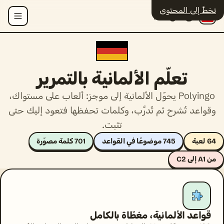
تخطَّ إلى المحتوى
Polyingo
القائمة
تعلّم الألمانية بالتمرير
Polyingo يحوّل الألمانية إلى موجز: ألعاب على مستواك،
وقواعد تُشرح ثم تُدرَّب، وكلمات تحفظها فتعود إليك حتى
تثبت.
64 لعبة
745 موضوعًا في القواعد
701 كلمة مصوّرة
من A1 إلى C2
قواعد الألمانية، مغطّاة بالكامل