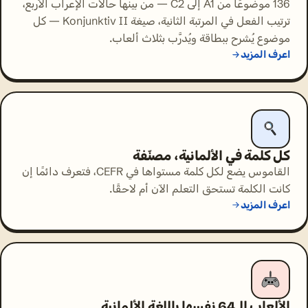
136 موضوعًا من A1 إلى C2 — من بينها حالات الإعراب الأربع،
ترتيب الفعل في المرتبة الثانية، صيغة Konjunktiv II — كل
موضوع يُشرح ببطاقة ويُدرَّب بثلاث ألعاب.
اعرف المزيد
كل كلمة في الألمانية، مصنّفة
القاموس يضع لكل كلمة مستواها في CEFR، فتعرف دائمًا إن
كانت الكلمة تستحق التعلم الآن أم لاحقًا.
اعرف المزيد
الألعاب الـ64 نفسها باللغة الألمانية