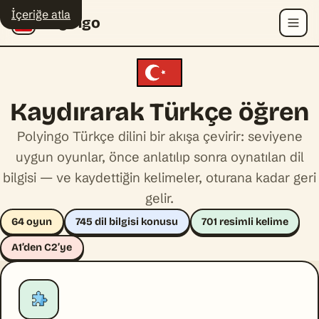
İçeriğe atla
Polyingo
Menü
Kaydırarak Türkçe öğren
Polyingo Türkçe dilini bir akışa çevirir: seviyene
uygun oyunlar, önce anlatılıp sonra oynatılan dil
bilgisi — ve kaydettiğin kelimeler, oturana kadar geri
gelir.
64 oyun
745 dil bilgisi konusu
701 resimli kelime
A1’den C2’ye