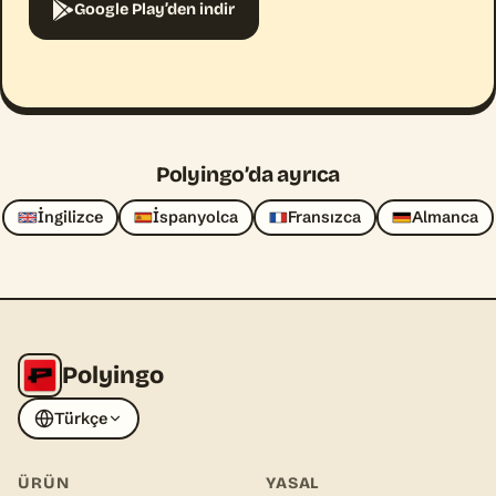
Google Play’den indir
Polyingo’da ayrıca
İngilizce
İspanyolca
Fransızca
Almanca
Polyingo
Türkçe
ÜRÜN
YASAL