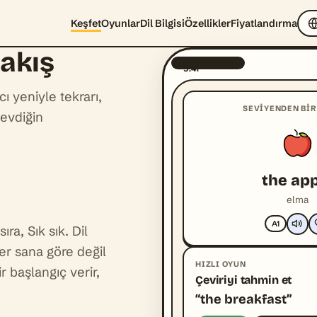
Keşfet
Oyunlar
Dil Bilgisi
Özellikler
Fiyatlandırma
 akış
9:41
ı yeniyle tekrarı,
SEVIYENDEN BIR
evdiğin
the ap
elma
A1
ıra, Sık sık. Dil
ler sana göre değil
HIZLI OYUN
 başlangıç verir,
Çeviriyi tahmin et
“the breakfast”