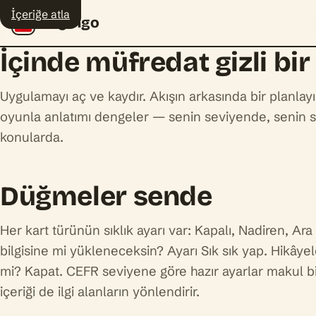
İçeriğe atla
Polyingo
İçinde müfredat gizli bir
Uygulamayı aç ve kaydır. Akışın arkasında bir planlayıc
oyunla anlatımı dengeler — senin seviyende, senin s
konularda.
Düğmeler sende
Her kart türünün sıklık ayarı var: Kapalı, Nadiren, Ara s
bilgisine mi yükleneceksin? Ayarı Sık sık yap. Hikâye
mi? Kapat. CEFR seviyene göre hazır ayarlar makul bir
içeriği de ilgi alanların yönlendirir.