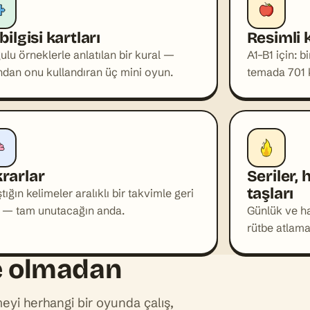
Şimdiye kadarki en uzu
 bilgisi kartları
Resimli 
KELIMELERINDEN YAPAY ZE
The Saturday Market
ulu örneklerle anlatılan bir kural —
A1–B1 için: b
Emma buys apples and bread
ndan onu kullandıran üç mini oyun.
temada 701 
Oku ve çöz
SEVIYENDEN BIR
rarlar
Seriler,
taşları
ştığın kelimeler aralıklı bir takvimle geri
r — tam unutacağın anda.
Günlük ve haf
the ap
rütbe atlama
elma
te olmadan
A1
eyi herhangi bir oyunda çalış,
HIZLI OYUN