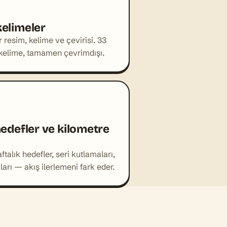
n serin.
kelimeler
KÂ HIKÂYESI
ir resim, kelime ve çevirisi. 33
 at the market…
kelime, tamamen çevrimdışı.
 KELIME
 hedefler ve kilometre
talık hedefler, seri kutlamaları,
ple
ları — akış ilerlemeni fark eder.