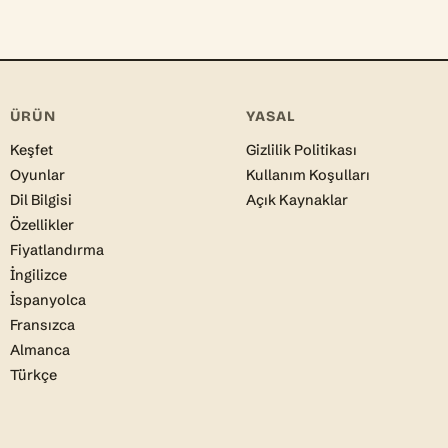
SERI
Üst üste 7 gün
Şimdiye kadarki en uzu
ÜRÜN
YASAL
KELIMELERINDEN YAPAY ZE
The Saturday Market
Keşfet
Gizlilik Politikası
Emma buys apples and bread
Oyunlar
Kullanım Koşulları
Dil Bilgisi
Açık Kaynaklar
Oku ve çöz
Özellikler
Fiyatlandırma
İngilizce
İspanyolca
Fransızca
Almanca
Türkçe