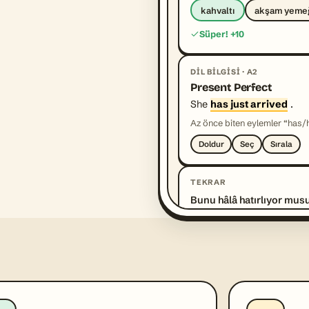
kahvaltı
akşam yeme
Süper! +10
DIL BILGISI · A2
Present Perfect
She
has just arrived
.
Az önce biten eylemler “has/hav
Doldur
Seç
Sırala
TEKRAR
Bunu hâlâ hatırlıyor mus
the breakfast
Evet
Göster
SERI
Üst üste 7 gün