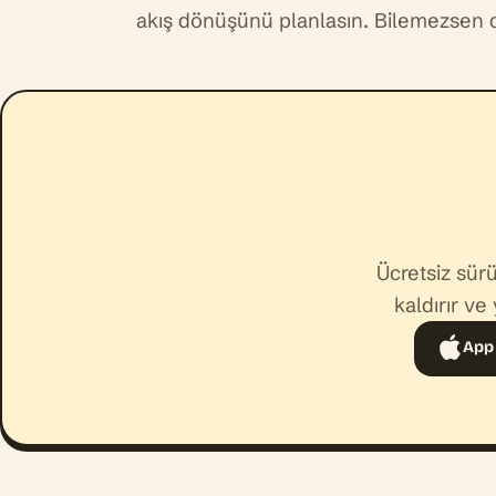
akış dönüşünü planlasın. Bilemezsen d
Ücretsiz sür
kaldırır v
App 