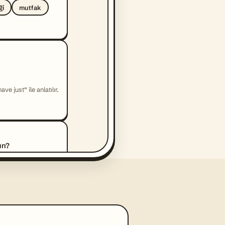
ği
mutfak
e just” ile anlatılır.
un?