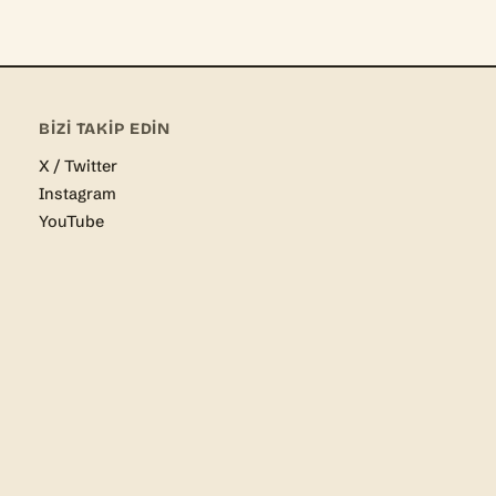
n serin.
BIZI TAKIP EDIN
KÂ HIKÂYESI
X / Twitter
 at the market…
Instagram
YouTube