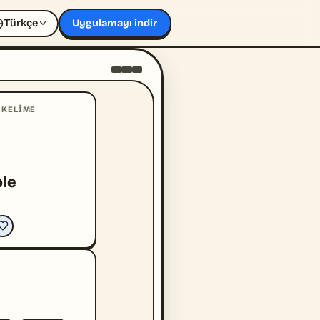
Türkçe
Uygulamayı indir
 KELIME
ple