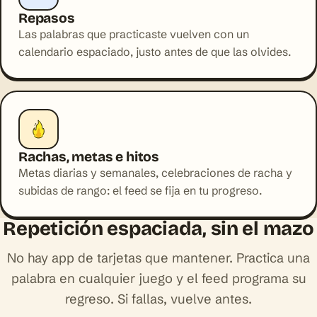
Repasos
REPASO
Las palabras que practicaste vuelven con un
¿Todavía te acuerdas de esta?
calendario espaciado, justo antes de que las olvides.
the breakfast
Sí
Muéstramela
RACHA
7 días seguidos
Tu mejor marca hasta ahora.
Rachas, metas e hitos
Metas diarias y semanales, celebraciones de racha y
HISTORIA DE IA CON TUS PALABRAS
subidas de rango: el feed se fija en tu progreso.
The Saturday Market
Marta buys apples and bread at the market…
Repetición espaciada, sin el mazo
Leer + test
No hay app de tarjetas que mantener. Practica una
palabra en cualquier juego y el feed programa su
regreso. Si fallas, vuelve antes.