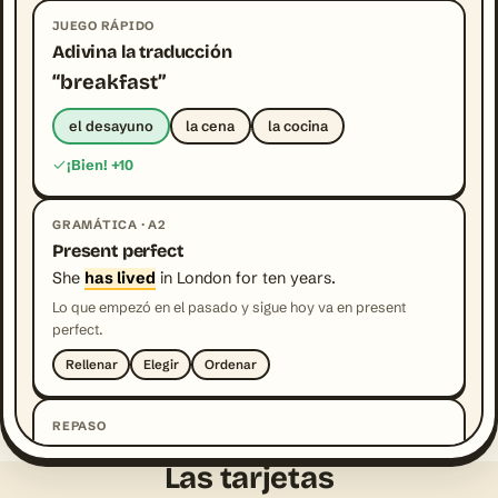
JUEGO RÁPIDO
Adivina la traducción
“breakfast”
el desayuno
la cena
la cocina
¡Bien! +10
GRAMÁTICA · A2
Present perfect
She
has lived
in London for ten years.
Lo que empezó en el pasado y sigue hoy va en present
perfect.
Rellenar
Elegir
Ordenar
REPASO
¿Todavía te acuerdas de esta?
Las tarjetas
the breakfast