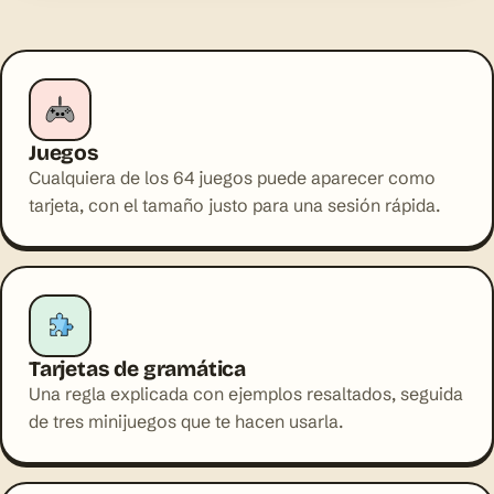
Sí
Muéstramela
RACHA
7 días seguidos
Tu mejor marca hasta ahora.
Juegos
Cualquiera de los 64 juegos puede aparecer como
HISTORIA DE IA CON TUS PALABRAS
tarjeta, con el tamaño justo para una sesión rápida.
The Saturday Market
Marta buys apples and bread at the market…
Leer + test
Tarjetas de gramática
PALABRA DE TU NIVEL
Una regla explicada con ejemplos resaltados, seguida
de tres minijuegos que te hacen usarla.
the breakfast