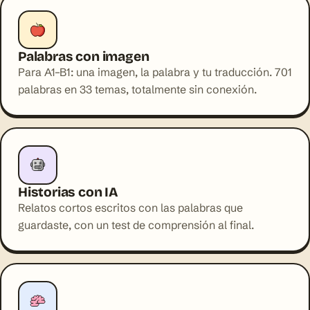
el desayuno
A1
Palabras con imagen
Para A1–B1: una imagen, la palabra y tu traducción. 701
JUEGO RÁPIDO
palabras en 33 temas, totalmente sin conexión.
Adivina la traducción
“breakfast”
el desayuno
la cena
la cocina
¡Bien! +10
Historias con IA
GRAMÁTICA · A2
Relatos cortos escritos con las palabras que
Present perfect
guardaste, con un test de comprensión al final.
She
has lived
in London for ten years.
Lo que empezó en el pasado y sigue hoy va en present
perfect.
Rellenar
Elegir
Ordenar