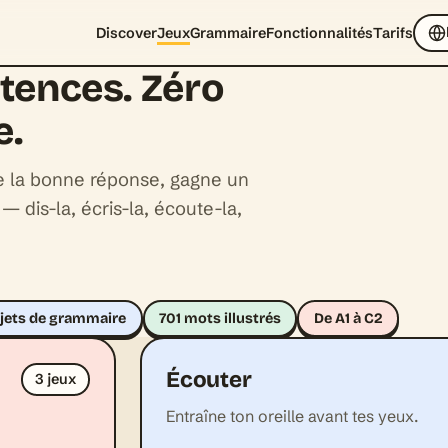
Discover
Jeux
Grammaire
Fonctionnalités
Tarifs
tences. Zéro
e.
pe la bonne réponse, gagne un
— dis-la, écris-la, écoute-la,
ujets de grammaire
701 mots illustrés
De A1 à C2
Écouter
3 jeux
Entraîne ton oreille avant tes yeux.