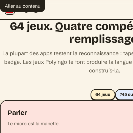
Aller au contenu
Polyingo
64 jeux. Quatre compé
remplissag
La plupart des apps testent la reconnaissance : ta
badge. Les jeux Polyingo te font produire la langue 
construis-la.
64 jeux
745 s
Parler
Le micro est la manette.