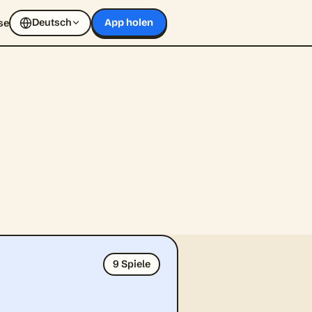
Deutsch
se
App holen
9 Spiele