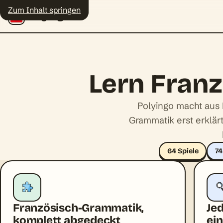
Zum Inhalt springen
Polyingo
Lern Franz
Polyingo macht aus 
Grammatik erst erklä
64 Spiele
7
Französisch-Grammatik,
Je
komplett abgedeckt
ei