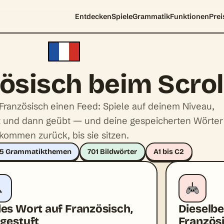
Entdecken
Spiele
Grammatik
Funktionen
Prei
ösisch beim Scrol
Französisch einen Feed: Spiele auf deinem Niveau,
rt und dann geübt — und deine gespeicherten Wörter
kommen zurück, bis sie sitzen.
45 Grammatikthemen
701 Bildwörter
A1 bis C2
des Wort auf Französisch,
Dieselbe
ngestuft
Französ