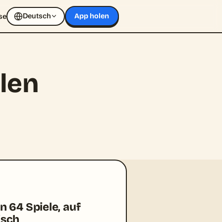
Deutsch
se
App holen
len
n 64 Spiele, auf
isch